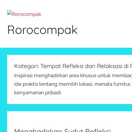
Skip
to
content
Rorocompak
Kategori:
Tempat Refleksi dan Relaksasi di
Inspirasi menghadirkan area khusus untuk membaca
ide praktis tentang memilih lokasi, menata furni
kenyamanan pribadi.
Menghadirkan Sudut Refleksi